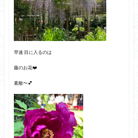
早速 目に入るのは
藤のお花❤️
素敵〜💕