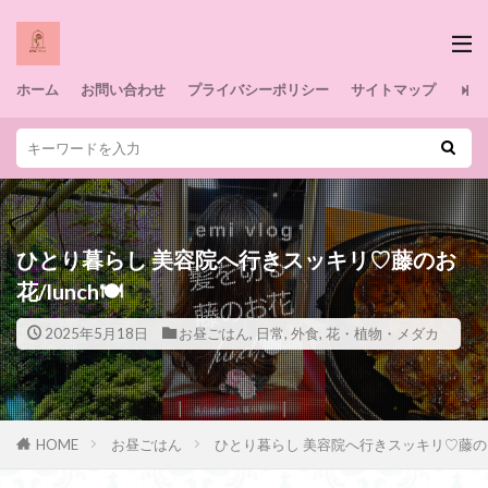
ホーム
お問い合わせ
プライバシーポリシー
サイトマップ
ひとり暮らし 美容院へ行きスッキリ♡藤のお
花/lunch🍽️
2025年5月18日
お昼ごはん
,
日常
,
外食
,
花・植物・メダカ
HOME
お昼ごはん
ひとり暮らし 美容院へ行きスッキリ♡藤のお花/