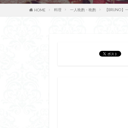
料理
一人晩酌・晩酌
【BRUNO】
HOME