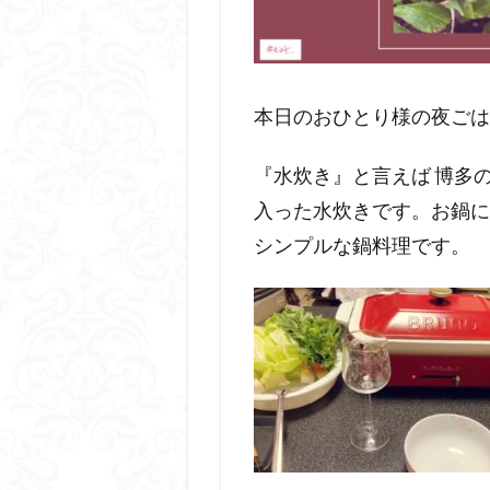
本日のおひとり様の夜ごは
『水炊き』と言えば 博多
入った水炊きです。お鍋に
シンプルな鍋料理です。