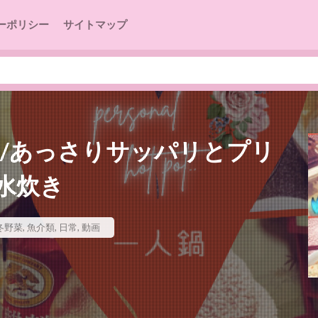
ーポリシー
サイトマップ
og/あっさりサッパリとプリ
水炊き
冬野菜
,
魚介類
,
日常
,
動画