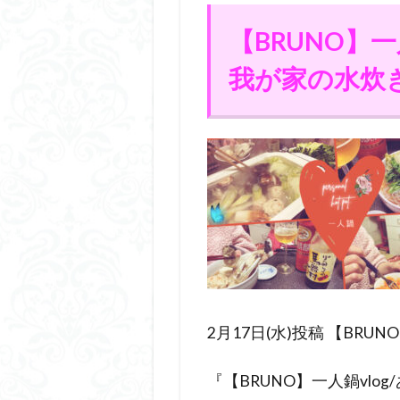
【BRUNO】
我が家の水炊
2月17日(水)投稿 【BR
『【BRUNO】一人鍋vl