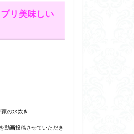
プリプリ美味しい
我が家の水炊き
』を動画投稿させていただき