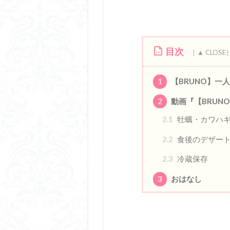
目次
1
【BRUNO】一
2
動画『【BRUN
2.1
牡蠣・カワハ
2.2
食後のデザー
2.3
冷蔵保存
3
おはなし