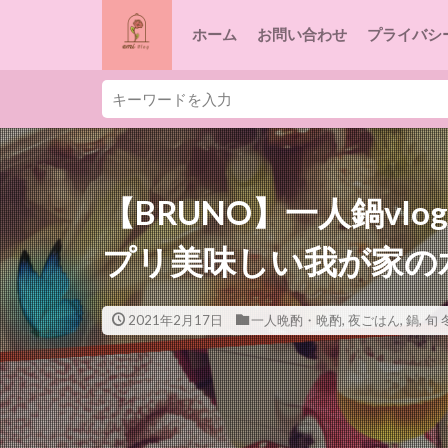
ホーム
お問い合わせ
プライバシ
【BRUNO】一人鍋vl
プリ美味しい我が家の
2021年2月17日
一人晩酌・晩酌
,
夜ごはん
,
鍋
,
旬 