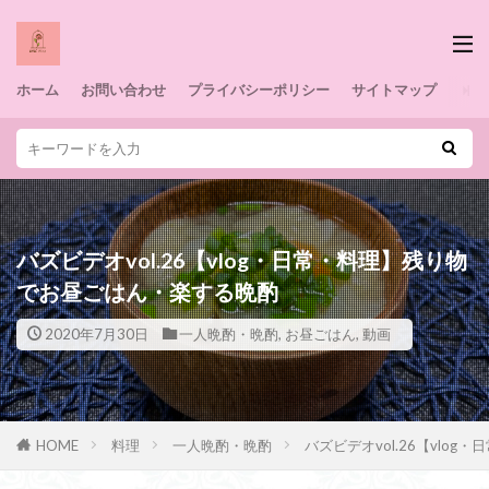
ホーム
お問い合わせ
プライバシーポリシー
サイトマップ
バズビデオvol.26【vlog・日常・料理】残り物
でお昼ごはん・楽する晩酌
2020年7月30日
一人晩酌・晩酌
,
お昼ごはん
,
動画
HOME
料理
一人晩酌・晩酌
バズビデオvol.26【vlo