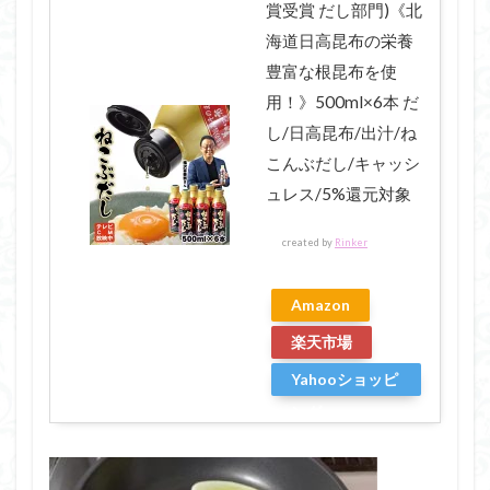
賞受賞 だし部門)《北
海道日高昆布の栄養
豊富な根昆布を使
用！》500ml×6本 だ
し/日高昆布/出汁/ね
こんぶだし/キャッシ
ュレス/5%還元対象
created by
Rinker
Amazon
楽天市場
Yahooショッピ
ング