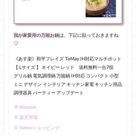
我が家愛用の万能お鍋
は、下記に貼っておきますね
♡
《あす楽》和平フレイズ ToMay IH対応マルチポット
【 Lサイズ 】 ネイビー レッド 送料無料一台7役
グリル鍋 電気調理鍋 万能鍋 IH対応 コンパクト 小型
ミニ デザイン インテリア キッチン家電 キッチン用品
調理器具 パーティー アップデート
Amazon
楽天市場
Yahooショッピング