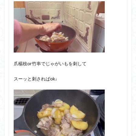
爪楊枝or竹串でじゃがいもを刺して
スーッと刺さればok♩