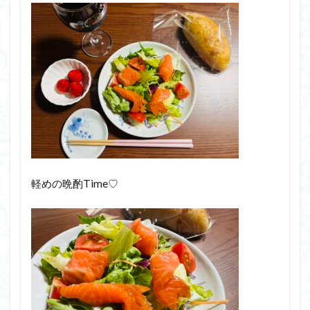
軽めの晩酌Time♡