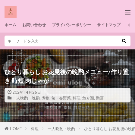
ホーム
お問い合わせ
プライバシーポリシー
サイトマップ
ひとり暮らし お花見後の晩酌メニュー/作り置
き 時短 肉じゃが
2024年4月26日
一人晩酌・晩酌
,
煮物
,
旬・春野菜
,
料理
,
魚介類
,
動画
HOME
料理
一人晩酌・晩酌
ひとり暮らし お花見後の晩酌