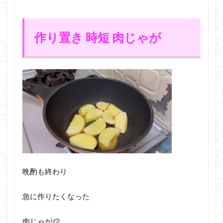
作り置き 時短 肉じゃが
晩酌も終わり
急に作りたくなった
肉じゃが🥔