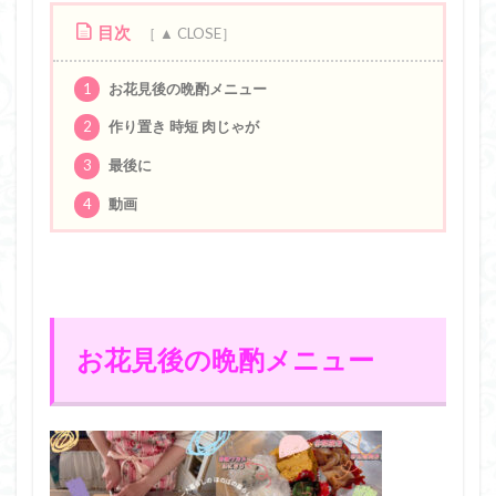
目次
1
お花見後の晩酌メニュー
2
作り置き 時短 肉じゃが
3
最後に
4
動画
お花見後の晩酌メニュー