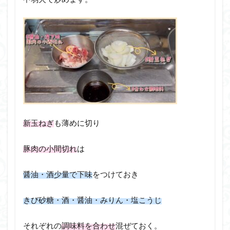
新玉ねぎ
も薄めに切り
豚肉の小間切れ
は
醤油・酒少量で下味
をつけておき
きび砂糖・酒・醤油・みりん・塩こうじ
それぞれの
調味料を合わせ
混ぜておく。