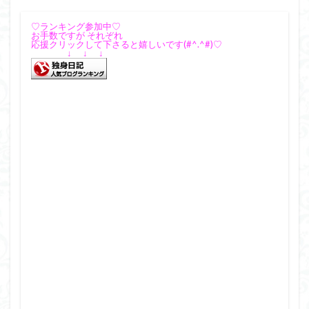
♡ランキング参加中♡
お手数ですが それぞれ
応援クリックして下さると嬉しいです(#^.^#)♡
↓ ↓ ↓