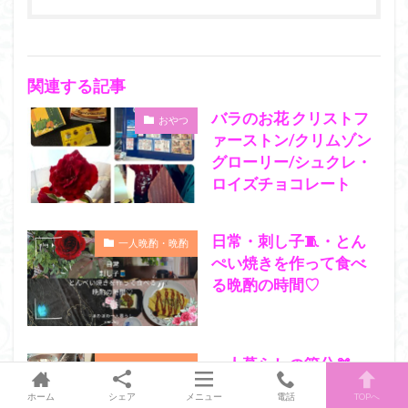
関連する記事
バラのお花 クリストフ
おやつ
ァーストン/クリムゾン
グローリー/シュクレ・
ロイズチョコレート
日常・刺し子🧵・とん
一人晩酌・晩酌
ぺい焼きを作って食べ
る晩酌の時間♡
一人暮らしの節分🫘
一人晩酌・晩酌
久々のiHerb🌿商品を購
ホーム
シェア
メニュー
電話
TOPへ
入/刺し子🪡