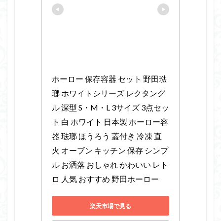
ホーロー 保存容器 セット 野田琺
瑯 ホワイトシリーズ レクタング
ル 深型 S・M・L 3サイズ 3点セッ
ト 白 ホワイト 日本製 ホーロー容
器 琺瑯 ほうろう 蓋付き 冷凍 直
火 オーブン キッチン 保存 シンプ
ル お洒落 おしゃれ かわいい レト
ロ 人気 おすすめ 野田ホーロー
楽天市場で見る