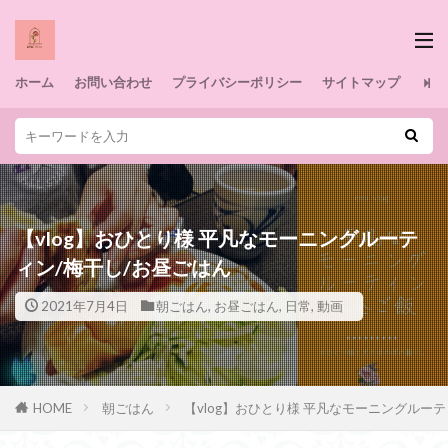
ホーム
お問い合わせ
プライバシーポリシー
サイトマップ
【vlog】おひとり様 平凡なモーニングルーテ
ィン/梅干し/お昼ごはん
2021年7月4日
朝ごはん
,
お昼ごはん
,
日常
,
動画
HOME
朝ごはん
【vlog】おひとり様 平凡なモーニングルー