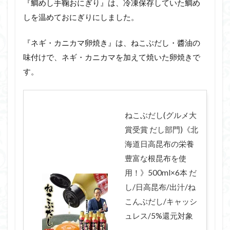
『鯛めし手鞠おにぎり』は、冷凍保存していた鯛め
しを温めておにぎりにしました。
『ネギ・カニカマ卵焼き』は、ねこぶだし・醬油の
味付けで、ネギ・カニカマを加えて焼いた卵焼きで
す。
ねこぶだし(グルメ大
賞受賞 だし部門)《北
海道日高昆布の栄養
豊富な根昆布を使
用！》500ml×6本 だ
し/日高昆布/出汁/ね
こんぶだし/キャッシ
ュレス/5%還元対象