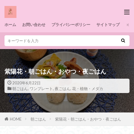
ホーム
お問い合わせ
プライバシーポリシー
サイトマップ
紫陽花・朝ごはん・おやつ・夜ごはん
2020年6月22日
朝ごはん
,
ワンプレート
,
夜ごはん
,
花・植物・メダカ
HOME
朝ごはん
紫陽花・朝ごはん・おやつ・夜ごはん