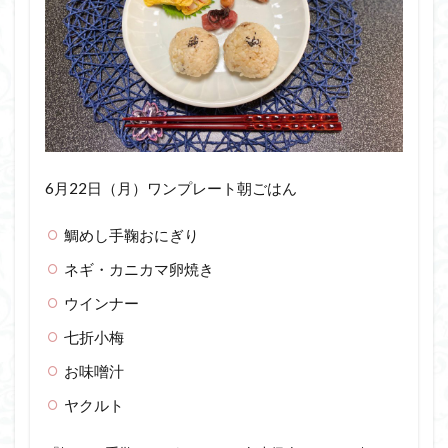
6月22日（月）ワンプレート朝ごはん
鯛めし手鞠おにぎり
ネギ・カニカマ卵焼き
ウインナー
七折小梅
お味噌汁
ヤクルト