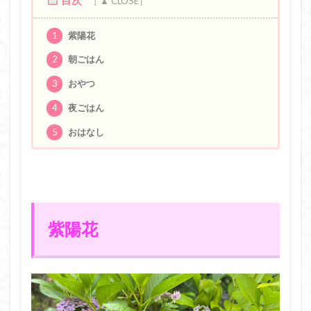
1
紫陽花
2
朝ごはん
3
おやつ
4
夜ごはん
5
おはなし
紫陽花