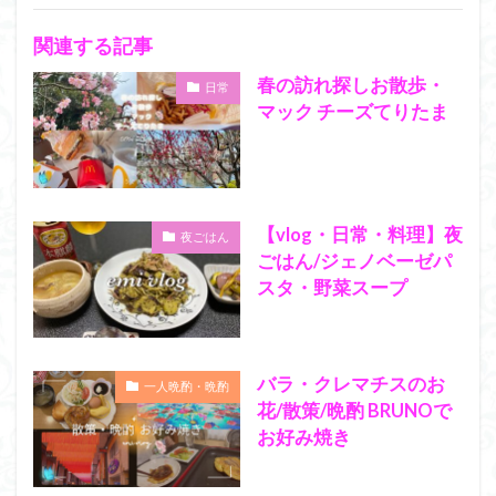
関連する記事
春の訪れ探しお散歩・
日常
マック チーズてりたま
【vlog・日常・料理】夜
夜ごはん
ごはん/ジェノベーゼパ
スタ・野菜スープ
バラ・クレマチスのお
一人晩酌・晩酌
花/散策/晩酌 BRUNOで
お好み焼き