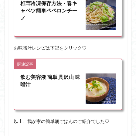
椎茸冷凍保存方法・春キ
ャベツ簡単ペペロンチー
ノ
お味噌汁レシピは下記をクリック♡
関連記事
飲む美容液 簡単 具沢山 味
噌汁
以上、我が家の簡単朝ごはんのご紹介でした♡