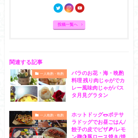
投稿一覧へ
関連する記事
バラのお花・海・晩酌
一人晩酌・晩酌
料理 残り肉じゃがでカ
レー風味肉じゃがパス
タ月見グラタン
ホットドッグ🌭ポテサ
一人晩酌・晩酌
ラドッグでお昼ごはん/
餃子の皮でピザ🍕/レモ
ン麹🍋豚ロース焼き/焼