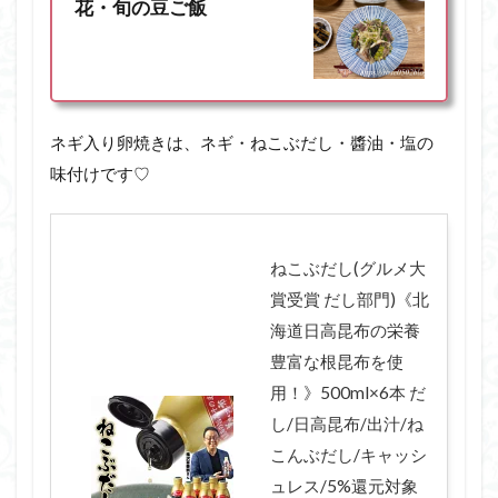
花・旬の豆ご飯
ネギ入り卵焼きは、ネギ・ねこぶだし・醬油・塩の
味付けです♡
ねこぶだし(グルメ大
賞受賞 だし部門)《北
海道日高昆布の栄養
豊富な根昆布を使
用！》500ml×6本 だ
し/日高昆布/出汁/ね
こんぶだし/キャッシ
ュレス/5%還元対象