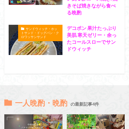
きそば焼きながら食べ
る晩酌
デコポン 果汁たっぷり
サンドウィッチ・ホッ
トサンド・ドッグパン・ク
美肌 寒天ゼリー・余っ
ロワッサンサンド
たコールスローでサン
ドウィッチ
一人晩酌・晩酌
の最新記事4件