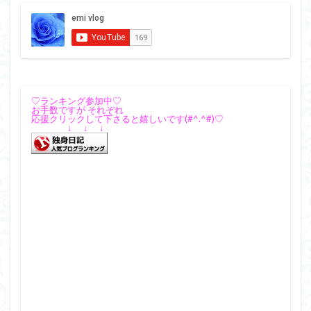
♡ランキング参加中♡
お手数ですが それぞれ
応援クリックして下さると嬉しいです(#^.^#)♡
↓ ↓ ↓