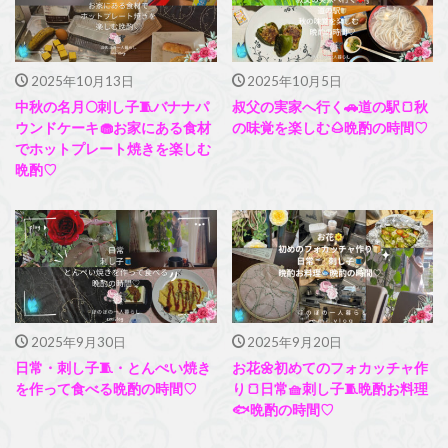
2025年10月13日
2025年10月5日
中秋の名月🌕刺し子🧵バナナパ
叔父の実家へ行く🚗道の駅🍞秋
ウンドケーキ🧁お家にある食材
の味覚を楽しむ🌰晩酌の時間♡
でホットプレート焼きを楽しむ
晩酌♡
2025年9月30日
2025年9月20日
日常・刺し子🧵・とんぺい焼き
お花🌼初めてのフォカッチャ作
を作って食べる晩酌の時間♡
り🍞日常🧺刺し子🧵晩酌お料理
🐟晩酌の時間♡