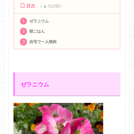
目次
1
ゼラニウム
2
朝ごはん
3
自宅で一人焼肉
ゼラニウム