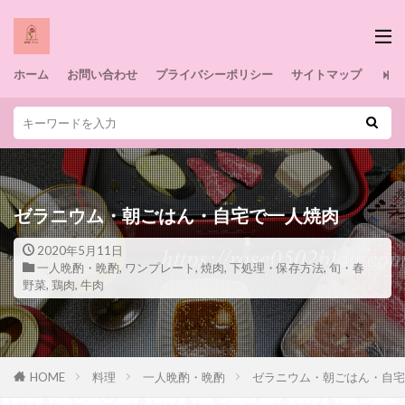
ホーム
お問い合わせ
プライバシーポリシー
サイトマップ
ゼラニウム・朝ごはん・自宅で一人焼肉
2020年5月11日
一人晩酌・晩酌
,
ワンプレート
,
焼肉
,
下処理・保存方法
,
旬・春
野菜
,
鶏肉
,
牛肉
HOME
料理
一人晩酌・晩酌
ゼラニウム・朝ごはん・自宅