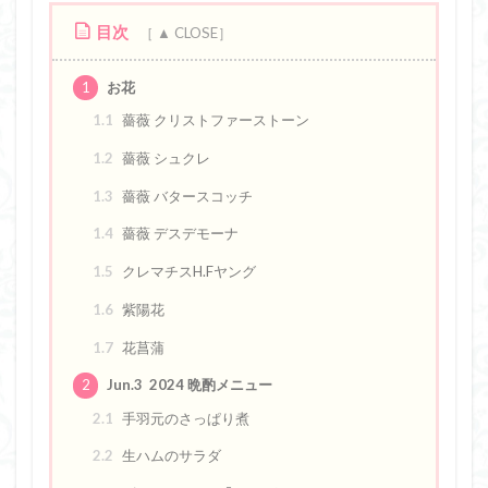
目次
1
お花
1.1
薔薇 クリストファーストーン
1.2
薔薇 シュクレ
1.3
薔薇 バタースコッチ
1.4
薔薇 デスデモーナ
1.5
クレマチスH.Fヤング
1.6
紫陽花
1.7
花菖蒲
2
Jun.3 2024 晩酌メニュー
2.1
手羽元のさっぱり煮
2.2
生ハムのサラダ