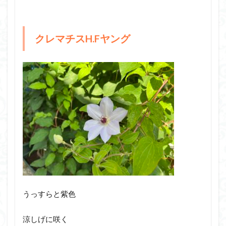
クレマチスH.Fヤング
うっすらと紫色
涼しげに咲く