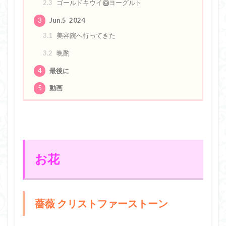
2.3
ゴールドキウイ🥝ヨーグルト
3
Jun.5 2024
3.1
美容院へ行ってきた
3.2
晩酌
4
最後に
5
動画
お花
薔薇 クリストファーストーン