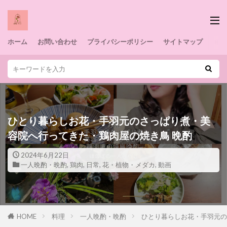
ホーム
お問い合わせ
プライバシーポリシー
サイトマップ
ひとり暮らしお花・手羽元のさっぱり煮・美
容院へ行ってきた・鶏肉屋の焼き鳥 晩酌
2024年6月22日
一人晩酌・晩酌
,
鶏肉
,
日常
,
花・植物・メダカ
,
動画
HOME
料理
一人晩酌・晩酌
ひとり暮らしお花・手羽元の