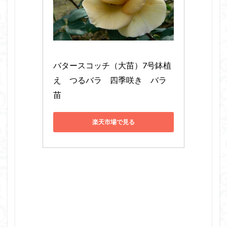
バタースコッチ（大苗）7号鉢植
え　つるバラ　四季咲き　バラ
苗
楽天市場で見る