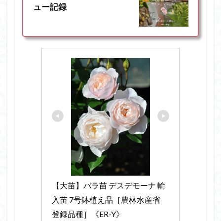
ュー記録
【大苗】バラ苗 デスデモーナ 輸
入苗 7号鉢植え品［農林水産省 
登録品種］《ER-Y》