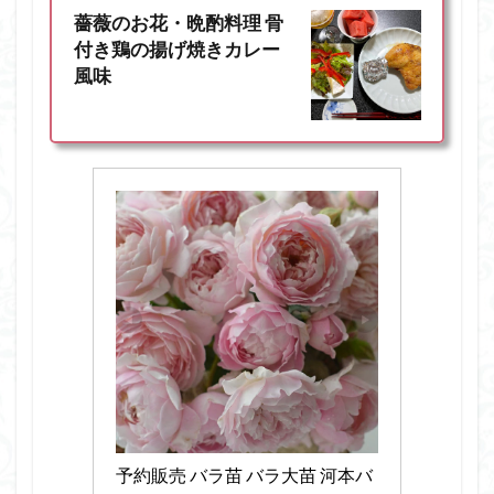
薔薇のお花・晩酌料理 骨
付き鶏の揚げ焼きカレー
風味
予約販売 バラ苗 バラ大苗 河本バ