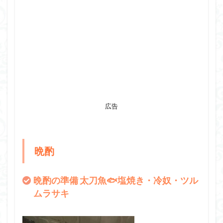
広告
晩酌
晩酌の準備 太刀魚🐟塩焼き・冷奴・ツル
ムラサキ