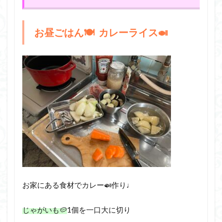
お昼ごはん🍽️ カレーライス🍛
お家にある食材でカレー🍛作り♩
じゃがいも🥔
1個を一口大に切り