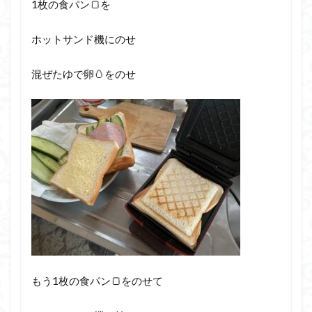
1枚の食パン🍞を
ホットサンド機にのせ
混ぜたゆで卵🥚をのせ
もう1枚の食パン🍞をのせて