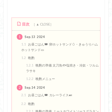
目次
1
Sep.13 2024
1.1
お昼ごはん🍽️ 卵ホットサンド🥚・きゅうりハム
ホットサンド🥒
1.2
晩酌
1.2.1
晩酌の準備 太刀魚🐟塩焼き・冷奴・ツルム
ラサキ
1.2.2
晩酌メニュー
2
Sep.14 2024
2.1
お昼ごはん🍽️ カレーライス🍛
2.2
晩酌
2.2.1
晩酌の準備 ミートホワイトソースグラタン