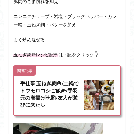
豚肉のこま切れを加え
ニンニクチューブ・岩塩・ブラックペッパー・カレ
ー粉・玉ねぎ麹・バターを加え
よく炒め混ぜる
玉ねぎ麹🧅レシピ記事
は下記をクリック👇
関連記事
手仕事 玉ねぎ麹🧅/土鍋で
トウモロコシご飯🌽/手羽
元の唐揚げ晩酌/友人が遊
びに来た♡