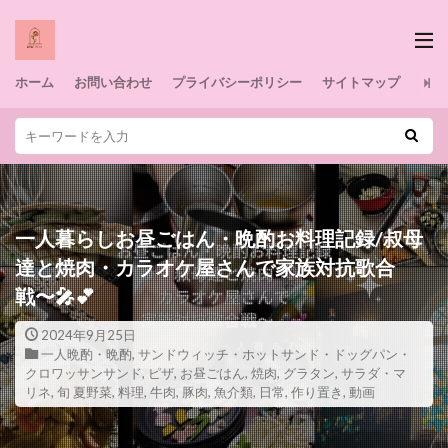
ホーム
お問い合わせ
プライバシーポリシー
サイトマップ
一人暮らしお昼ごはん・晩酌お料理記録/叔母
達と焼肉・カラオケ屋さんで家族対抗歌合
戦〜🎤💕
2024年9月25日
一人晩酌・晩酌
,
サンドウィッチ・ホットサンド・ドッグパン・
クロワッサンサンド
,
ピザ
,
お昼ごはん
,
焼肉
,
グラタン
,
サラダ・マ
リネ
,
旬 夏野菜
,
料理
,
牛肉
,
豚肉
,
魚介類
,
日常
,
作り置き
,
動画