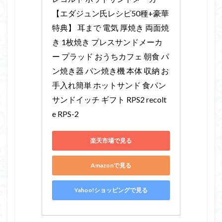
【エダジュン氏レシピ50種+豪華
特典】 耳まで 電気 厚焼き 両面焼
き 1枚焼き プレスサンドメーカ
ー プラッド おうちカフェ 朝食 パ
ン焼き器 パン焼き機 本体 収納 お
手入れ簡単 ホットサンド 食パン 
サンドイッチ ギフト RPS2 recolt
e RPS-2
楽天市場で見る
Amazonで見る
Yahoo!ショッピングで見る