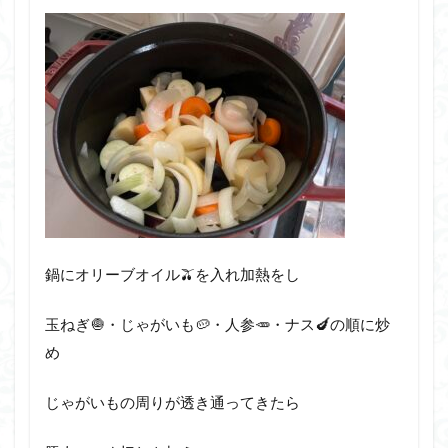
鍋にオリーブオイル🫒を入れ加熱をし
玉ねぎ🧅・じゃがいも🥔・人参🥕・ナス🍆の順に炒
め
じゃがいもの周りが透き通ってきたら