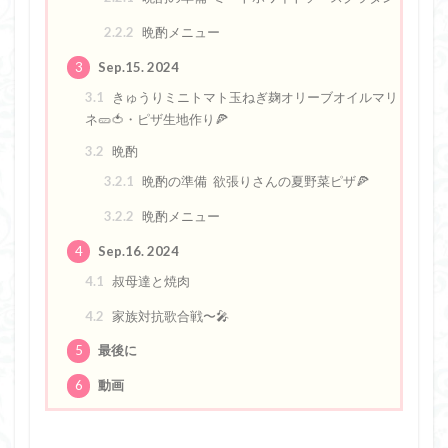
2.2.2
晩酌メニュー
3
Sep.15. 2024
3.1
きゅうりミニトマト玉ねぎ麹オリーブオイルマリ
ネ🥒🍅・ピザ生地作り🍕
3.2
晩酌
3.2.1
晩酌の準備 欲張りさんの夏野菜ピザ🍕
3.2.2
晩酌メニュー
4
Sep.16. 2024
4.1
叔母達と焼肉
4.2
家族対抗歌合戦〜🎤
5
最後に
6
動画