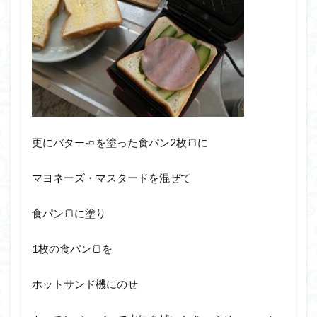
更にバター🧈を塗った食パン2枚🍞に
マヨネーズ・マスタードを混ぜて
食パン🍞に塗り
1枚の食パン🍞を
ホットサンド機にのせ