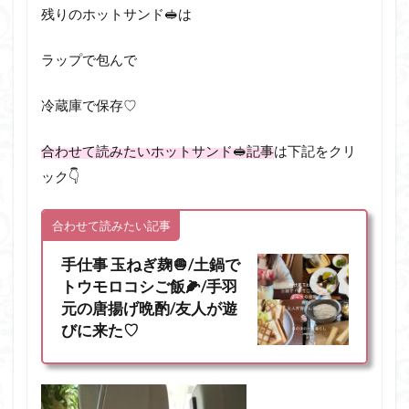
残りのホットサンド🥪は
ラップで包んで
冷蔵庫で保存♡
合わせて読みたいホットサンド🥪記事
は下記をクリ
ック👇
合わせて読みたい記事
手仕事 玉ねぎ麹🧅/土鍋で
トウモロコシご飯🌽/手羽
元の唐揚げ晩酌/友人が遊
びに来た♡