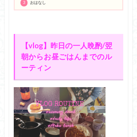
3
おはなし
【vlog】昨日の一人晩酌/翌
朝からお昼ごはんまでのル
ーティン