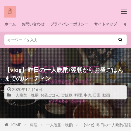
ホーム
お問い合わせ
プライバシーポリシー
サイトマップ
【vlog】昨日の一人晩酌/翌朝からお昼ごはん
までのルーティン
2020年12月16日
一人晩酌・晩酌
,
お昼ごはん
,
ご飯物
,
料理
,
牛肉
,
日常
,
動画
HOME
料理
一人晩酌・晩酌
【vlog】昨日の一人晩酌/