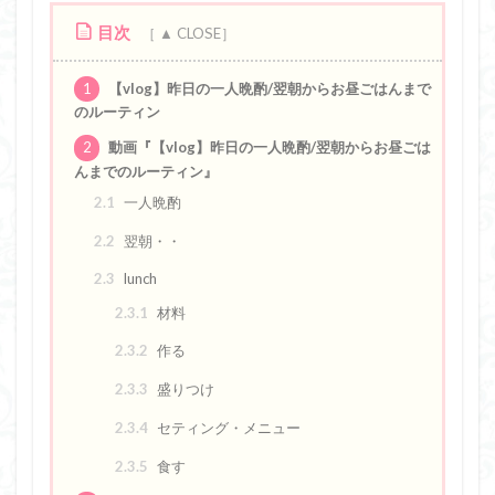
目次
1
【vlog】昨日の一人晩酌/翌朝からお昼ごはんまで
のルーティン
2
動画『【vlog】昨日の一人晩酌/翌朝からお昼ごは
んまでのルーティン』
2.1
一人晩酌
2.2
翌朝・・
2.3
lunch
2.3.1
材料
2.3.2
作る
2.3.3
盛りつけ
2.3.4
セティング・メニュー
2.3.5
食す