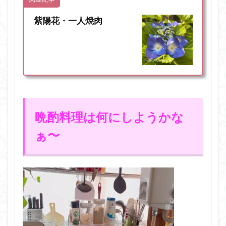
紫陽花・一人焼肉
晩酌料理は何にしようかな
ぁ〜