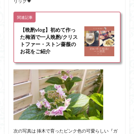
リック💗
関連記事
【晩酌vlog】初めて作っ
た梅酒で一人晩酌/クリス
トファー・ストン薔薇の
お花をご紹介
次の写真は 挿木で育ったピンク色の可愛らしい『ガ