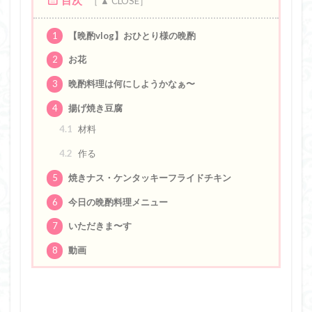
1
【晩酌vlog】おひとり様の晩酌
2
お花
3
晩酌料理は何にしようかなぁ〜
4
揚げ焼き豆腐
4.1
材料
4.2
作る
5
焼きナス・ケンタッキーフライドチキン
6
今日の晩酌料理メニュー
7
いただきま〜す
8
動画