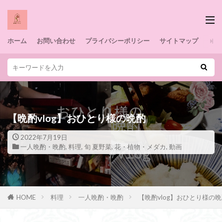
ホーム
お問い合わせ
プライバシーポリシー
サイトマップ
【晩酌vlog】おひとり様の晩酌
2022年7月19日
一人晩酌・晩酌
,
料理
,
旬 夏野菜
,
花・植物・メダカ
,
動画
HOME
料理
一人晩酌・晩酌
【晩酌vlog】おひとり様の