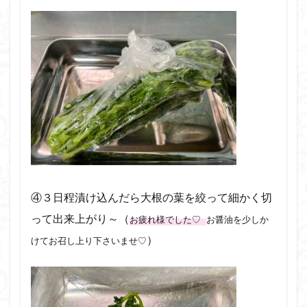
④３日程漬け込んだら大根の葉を絞って細かく切
って出来上がり～（
お疲れ様でした♡
お醤油を少しか
）
けてお召し上り下さいませ♡