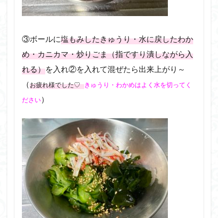
③ボールに
塩もみしたきゅうり・水に戻したわか
め・カニカマ・炒りごま（指ですり潰しながら入
れる）
を入れ②を入れて混ぜたら出来上がり～
（
お疲れ様でした♡
きゅうり・わかめはよく水を切ってく
）
ださい