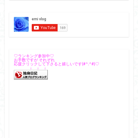
♡ランキング参加中♡
お手数ですが それぞれ
応援クリックして下さると嬉しいです(#^.^#)♡
↓ ↓ ↓