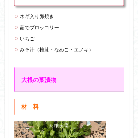
ネギ入り卵焼き
茹でブロッコリー
いちご
みそ汁（椎茸・なめこ・エノキ）
大根の葉漬物
材 料