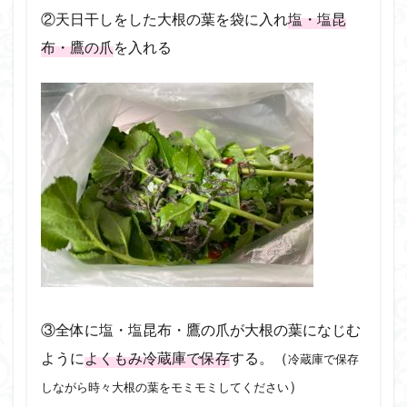
②天日干しをした大根の葉を袋に入れ
塩・塩昆
布・鷹の爪
を入れる
③全体に塩・塩昆布・鷹の爪が大根の葉になじむ
ように
よくもみ冷蔵庫で保存
する。（
冷蔵庫で保存
）
しながら時々大根の葉をモミモミしてください