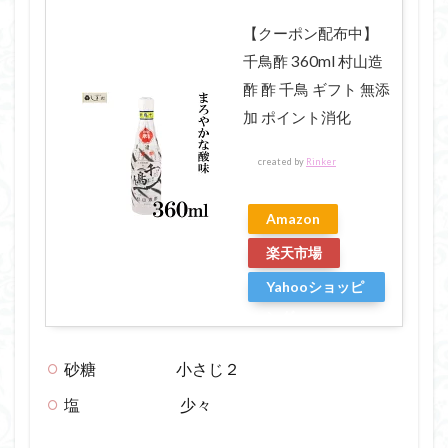
【クーポン配布中】
千鳥酢 360ml 村山造
酢 酢 千鳥 ギフト 無添
加 ポイント消化
created by
Rinker
Amazon
楽天市場
Yahooショッピ
ング
砂糖 小さじ２
塩 少々