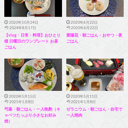
2020年10月24日
2020年6月22日
2024年8月17日
2020年6月22日
【vlog・日常・料理】おひとり
紫陽花・朝ごはん・おやつ・夜
様 日曜日のワンプレート お昼
ごはん
ごはん
2020年5月15日
2020年5月11日
2021年1月8日
2021年1月8日
芍薬・朝ごはん・一人晩酌（キ
ゼラニウム・朝ごはん・自宅で
ャベツたっぷり小さなお好み
一人焼肉
焼）