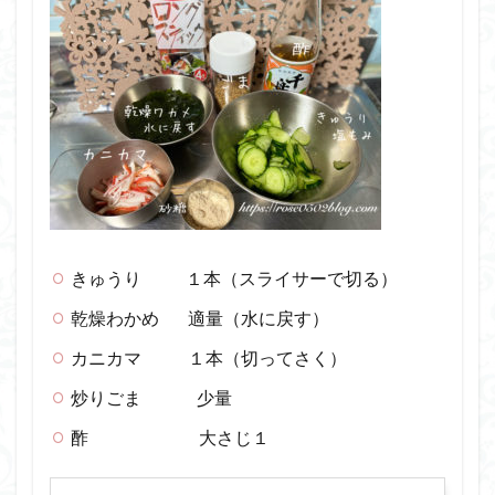
きゅうり １本（スライサーで切る）
乾燥わかめ 適量（水に戻す）
カニカマ １本（切ってさく）
炒りごま 少量
酢 大さじ１