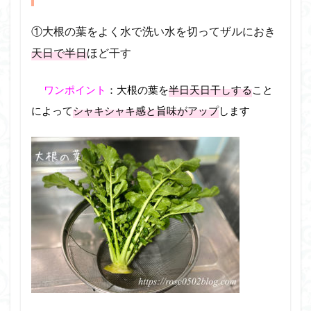
①大根の葉をよく水で洗い水を切ってザルにおき
天日で半日
ほど干す
ワンポイント
：大根の葉を
半日天日干しする
こと
によって
シャキシャキ感と旨味がアップ
します