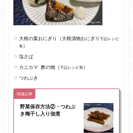
大根の葉おにぎり（大根漬物おにぎり
下記レシピ
）
有
塩さば
カニカマ 酢の物（
）
下記レシピ有
つわぶき
関連記事
野菜保存方法②・つわぶ
き梅干し入り佃煮