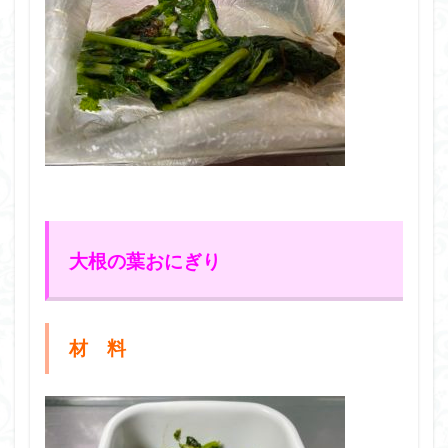
大根の葉おにぎり
材 料