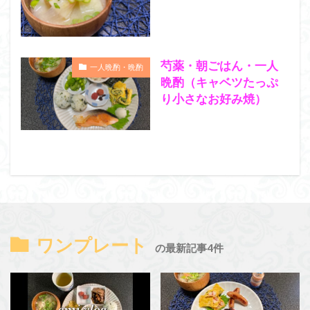
芍薬・朝ごはん・一人
一人晩酌・晩酌
晩酌（キャベツたっぷ
り小さなお好み焼）
ワンプレート
の最新記事4件