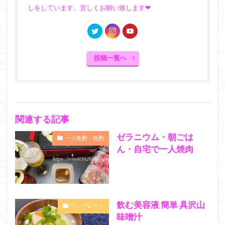
しをしています。宜しくお願い致します❤︎
投稿一覧へ
関連する記事
ゼラニウム・朝ごは
一人晩酌・晩酌
ん・自宅で一人焼肉
飲む美容液 簡単 具沢山
ワンプレート
味噌汁