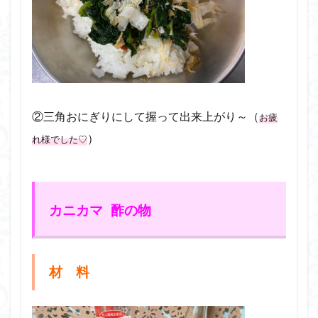
②三角おにぎりにして握って出来上がり～（
お疲
）
れ様でした♡
カニカマ 酢の物
材 料