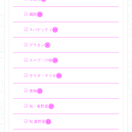
麺類
39
スパゲッティ
16
グラタン
4
スープ・汁物
26
サラダ・マリネ
85
煮物
25
旬・春野菜
57
旬 夏野菜
82