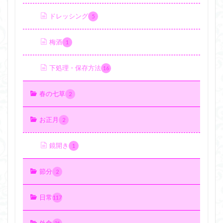
ドレッシング
5
梅酒
1
下処理・保存方法
16
春の七草
2
お正月
2
鏡開き
1
節分
2
日常
117