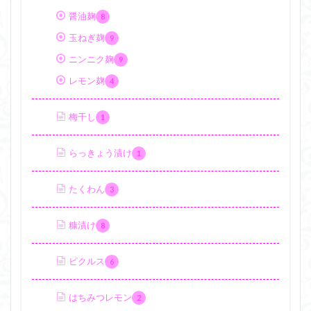
醤油麹
8
玉ねぎ麹
9
ニンニク麹
9
レモン麹
4
梅干し
1
らっきょう漬け
1
たくわん
3
糠漬け
8
ピクルス
6
はちみつレモン
2