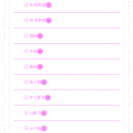
旬 秋野菜
5
旬 冬野菜
24
鶏肉
62
牛肉
48
豚肉
75
魚介類
63
作り置き
53
お菓子
4
その他
1