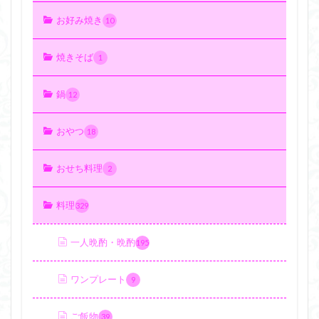
お好み焼き
10
焼きそば
1
鍋
12
おやつ
18
おせち料理
2
料理
329
一人晩酌・晩酌
195
ワンプレート
9
ご飯物
39