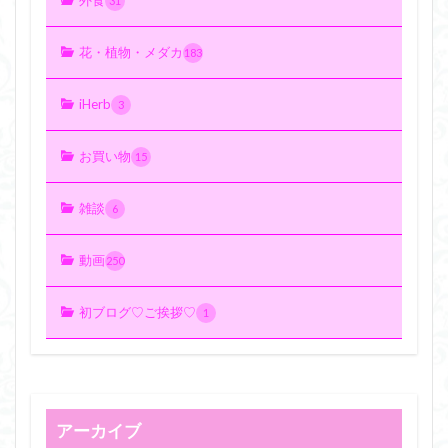
外食
31
花・植物・メダカ
183
iHerb
3
お買い物
15
雑談
6
動画
250
初ブログ♡ご挨拶♡
1
アーカイブ