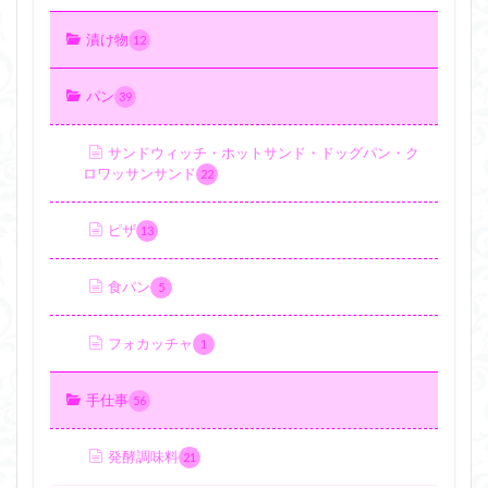
漬け物
12
パン
39
サンドウィッチ・ホットサンド・ドッグパン・ク
ロワッサンサンド
22
ピザ
13
食パン
5
フォカッチャ
1
手仕事
56
発酵調味料
21