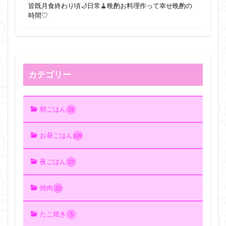
皆既月食終わり頃🌙日常🧹晩酌お料理作って幸せ晩酌の
時間♡
カテゴリー
朝ごはん
31
お昼ごはん
109
夜ごはん
27
焼肉
25
たこ焼き
5