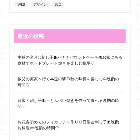
WEB
デザイン
SEO
最近の投稿
中秋の名月🌕刺し子🧵バナナパウンドケーキ🧁お家にある
食材でホットプレート焼きを楽しむ晩酌♡
叔父の実家へ行く🚗道の駅🍞秋の味覚を楽しむ🌰晩酌の
時間♡
日常・刺し子🧵・とんぺい焼きを作って食べる晩酌の時
間♡
お花🌼初めてのフォカッチャ作り🍞日常🧺刺し子🧵晩酌
お料理🐟晩酌の時間♡