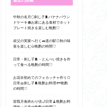
最近の投稿
中秋の名月🌕刺し子🧵バナナパウン
ドケーキ🧁お家にある食材でホット
プレート焼きを楽しむ晩酌♡
叔父の実家へ行く🚗道の駅🍞秋の味
覚を楽しむ🌰晩酌の時間♡
日常・刺し子🧵・とんぺい焼きを作
って食べる晩酌の時間♡
お花🌼初めてのフォカッチャ作り🍞
日常🧺刺し子🧵晩酌お料理🐟晩酌
の時間♡
皆既月食終わり頃🌙日常🧹晩酌お料
理作って幸せ晩酌の時間♡