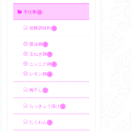
手仕事
56
発酵調味料
21
醤油麹
8
玉ねぎ麹
9
ニンニク麹
9
レモン麹
4
梅干し
1
らっきょう漬け
1
たくわん
3