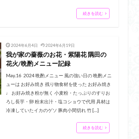
続きを読む
2024年6月4日
2024年6月19日
我が家の薔薇のお花・紫陽花 隅田の
花火/晩酌メニュー記録
May.16 2024 晩酌メニュー 風の強い日の 晩酌メニ
ューは お好み焼き 残り物食材を使った お好み焼き
♩ お好み焼き粉が無く 小麦粉・たっぷりのすりお
ろし長芋・卵 粉末出汁・塩コショウで代用 具材は
冷凍していたイカのゲソ 豚肉小間切れ 竹 […]
続きを読む