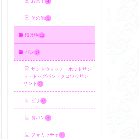
お菓子
4
その他
1
漬け物
12
パン
39
サンドウィッチ・ホットサン
ド・ドッグパン・クロワッサン
サンド
22
ピザ
13
食パン
5
フォカッチャ
1