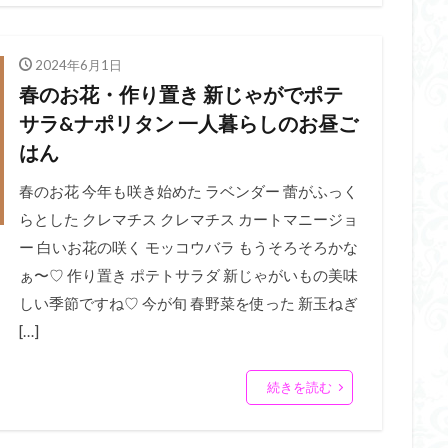
2024年6月1日
春のお花・作り置き 新じゃがでポテ
サラ&ナポリタン 一人暮らしのお昼ご
はん
春のお花 今年も咲き始めた ラベンダー 蕾がふっく
らとした クレマチス クレマチス カートマニージョ
ー 白いお花の咲く モッコウバラ もうそろそろかな
ぁ〜♡ 作り置き ポテトサラダ 新じゃがいもの美味
しい季節ですね♡ 今が旬 春野菜を使った 新玉ねぎ
[…]
続きを読む