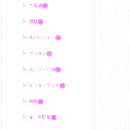
ご飯物
39
麺類
39
スパゲッティ
16
グラタン
4
スープ・汁物
26
サラダ・マリネ
85
煮物
25
旬・春野菜
57