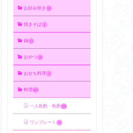
お好み焼き
10
焼きそば
1
鍋
12
おやつ
18
おせち料理
2
料理
329
一人晩酌・晩酌
195
ワンプレート
9