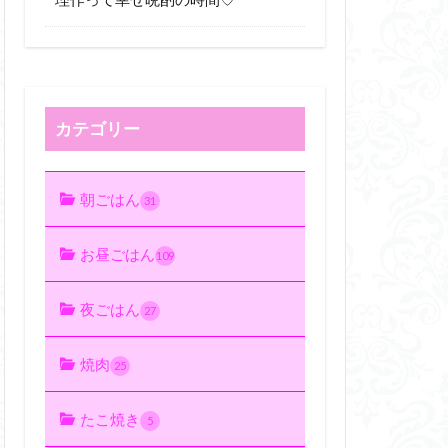
カテゴリー
朝ごはん
31
お昼ごはん
109
夜ごはん
27
焼肉
25
たこ焼き
5