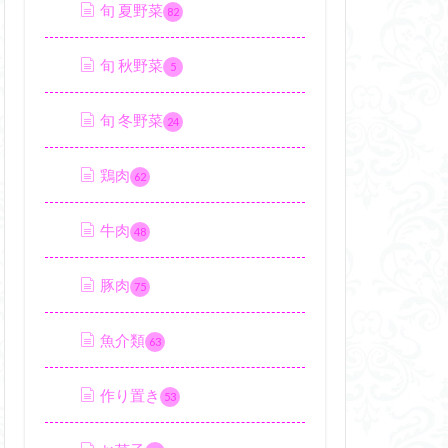
旬 夏野菜
82
旬 秋野菜
5
旬 冬野菜
24
鶏肉
62
牛肉
48
豚肉
75
魚介類
63
作り置き
53