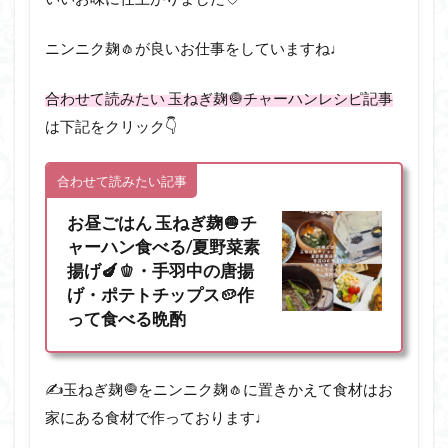
ニンニク麹🧄が良いお仕事をしていますね♩
合わせて読みたい 玉ねぎ麹🧅チャーハンレシピ記事
は下記をクリック👇
合わせて読みたい記事
お昼ごはん 玉ねぎ麹🧅チ
ャーハン食べる/夏野菜素
揚げ🍆🫑・手羽中の唐揚
げ・ポテトチップス🥔作
って食べる晩酌
✍️玉ねぎ麹🧅をニンニク麹🧄に置きかえて食材はお
家にある食材で作っております♩