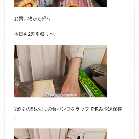
お買い物から帰り
本日も2割引祭り〜♩
2割引の8枚切りの食パン🍞をラップで包み冷凍保存
♩