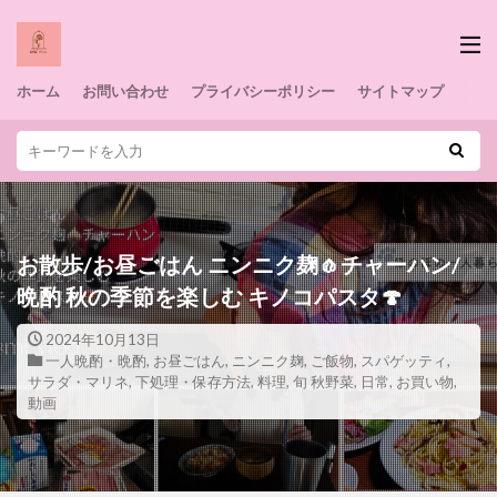
ホーム
お問い合わせ
プライバシーポリシー
サイトマップ
お散歩/お昼ごはん ニンニク麹🧄チャーハン/
晩酌 秋の季節を楽しむ キノコパスタ🍄
2024年10月13日
一人晩酌・晩酌
,
お昼ごはん
,
ニンニク麹
,
ご飯物
,
スパゲッティ
,
サラダ・マリネ
,
下処理・保存方法
,
料理
,
旬 秋野菜
,
日常
,
お買い物
,
動画