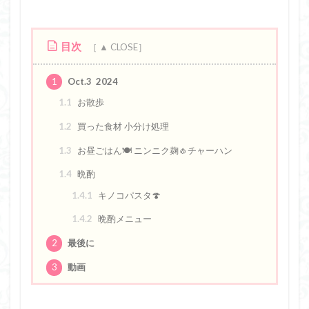
目次
1
Oct.3 2024
1.1
お散歩
1.2
買った食材 小分け処理
1.3
お昼ごはん🍽️ ニンニク麹🧄チャーハン
1.4
晩酌
1.4.1
キノコパスタ🍄
1.4.2
晩酌メニュー
2
最後に
3
動画