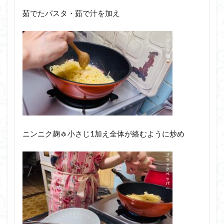
茹でたパスタ・茹で汁を加え
ニンニク麹🧄小さじ1加え全体が絡むように炒め