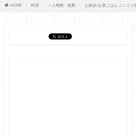
HOME
料理
一人晩酌・晩酌
お散歩/お昼ごはん ニンニク