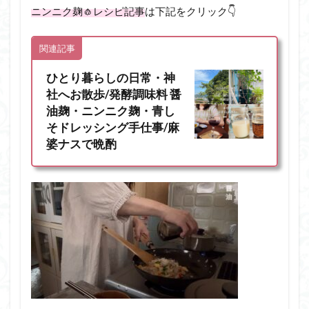
ニンニク麹🧄レシピ記事
は下記をクリック👇
関連記事
ひとり暮らしの日常・神
社へお散歩/発酵調味料 醤
油麹・ニンニク麹・青し
そドレッシング手仕事/麻
婆ナスで晩酌